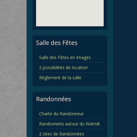
Salle des Fêtes
Salle des Fêtes en Images
2 possibilités de location
Règlement de la salle
Randonnées
Charte du Randonneur
Randonnées autour du Warndt
2 sites de Randonnées