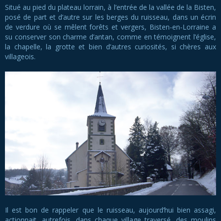
Situé au pied du plateau lorrain, à l’entrée de la vallée de la Bisten,
posé de part et d’autre sur les berges du ruisseau, dans un écrin
de verdure où se mêlent forêts et vergers, Bisten-en-Lorraine a
su conserver son charme d’antan, comme en témoignent l’église,
la chapelle, la grotte et bien d’autres curiosités, si chères aux
villageois.
Il est bon de rappeler que le ruisseau, aujourd’hui bien assagi,
actionnait, autrefois, dans chaque village traversé, des moulins